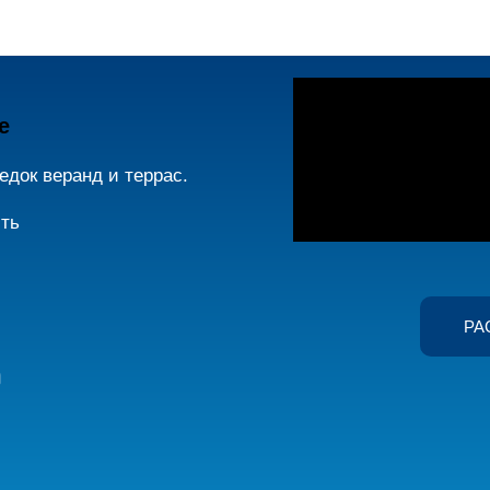
е
едок веранд и террас.
сть
РА